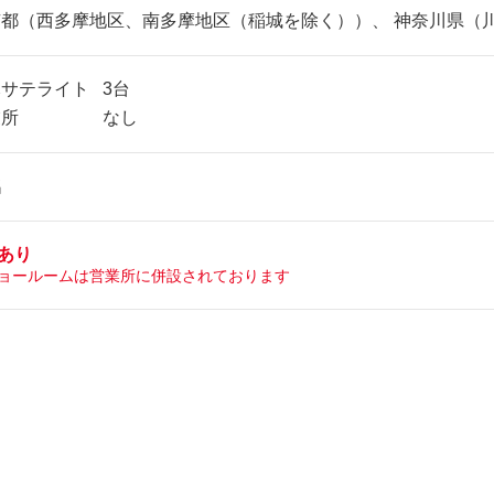
京都（西多摩地区、南多摩地区（稲城を除く））、 神奈川県（
木サテライト
3台
業所
なし
名
あり
ョールームは営業所に併設されております