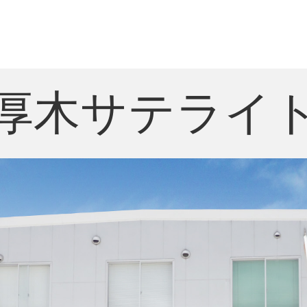
厚木
サテライ