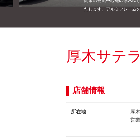
関東の物流中心地の厚木IC
たします。アルミフレーム
厚木
サテ
店舗情報
所在地
厚
営