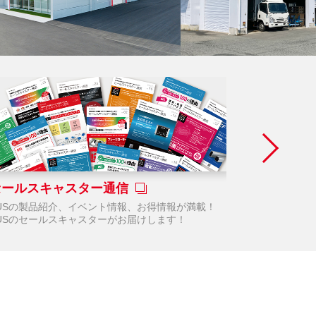
セールスキャスター通信
アルミプ
USの製品紹介、イベント情報、お得情報が満載！
簡単な操作性
USのセールスキャスターがお届けします！
支援します。