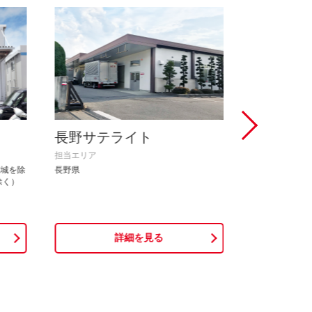
長野サテライト
清水サテ
担当エリア
担当エリア
稲城を除
長野県
山梨県、静岡県
除く）
詳細を見る