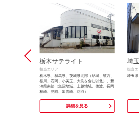
栃木サテライト
埼
担当エリア
担当エ
域、田上、加
栃木県、群馬県、茨城県北部（結城、筑西、
埼玉県
桜川、石岡、小美玉、大洗を含む以北）、新
潟県南部（魚沼地域、上越地域、佐渡、長岡
柏崎、見附、出雲崎、刈羽）
る
詳細を見る