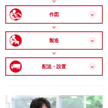
作図
製造
配送・設置