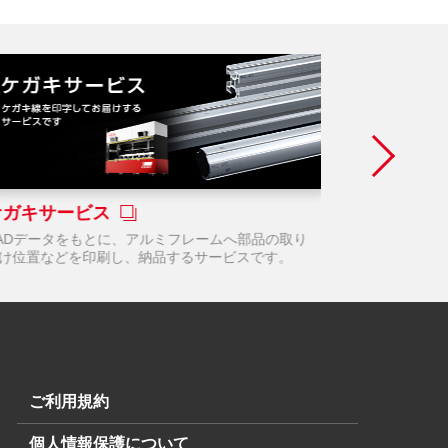
ケガキサービス
エクスペ
ADデータをもとに、アルミフレームへ部品の取り
「現場力強化
け位置などを印刷し、納品するサービスです。
お伺いいたし
ご利用規約
個人情報保護について